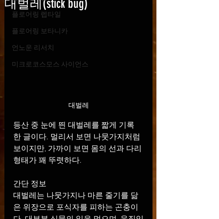
대벌레(stick bug)
플로어링 렙타일
플로어링 보타니카
언노운 리서치
미크로코스모스 사이언스
대벌레
등산 중 눈에 띈 대벌레를 짧게 기록
한 글이다. 멀리서 보면 나뭇가지처럼 
보이지만, 가까이 보면 몸의 선과 다리 
형태가 꽤 뚜렷하다.
간단 정보
대벌레는 나뭇가지나 마른 줄기를 닮
은 위장으로 포식자를 피하는 곤충이