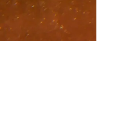
몸통 옆 부분만 하늘색인
태국 민가 지붕 
청개구리
핀레이슨다람쥐