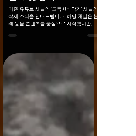
8월 1일
1분 분량
무는 경우는 거의 없었다. 탈피 주기는 일정
하지 않았으며, 신체 부위마다 천천히 피부
고독한바닥가 채널 삭제
가 벗겨지는 방식으로 탈피했다. 높은 습도
를 필요로 하는 종으로 비교적 온순하지만,
안내 및 공지.
온순한 만큼 스트레스에도 상당히 민감한
편이었다. 이 개체의 자연 생태를 살펴보면
기존 유튜브 채널인 ‘고독한바닥가’ 채널의
멕시코 남부와 동부에서 벨리즈·과테말라·
삭제 소식을 안내드립니다. 해당 채널은 본
온두라스에 이르는 열대 및 아열대 숲에 서
래 동물 콘텐츠를 중심으로 시작했지만, 호
식한다. 습한 숲뿐 아니라 계절적으로 건조
기심에서 다루기 시작한 다른 주제의 콘텐
한 숲에서도 발견되며, 주로 그늘진 나무줄
츠가 점차 확장되면서 한동안 채널의 주요
기나 낮은 가지에 머문다. 어떤 개체는 며칠
콘텐츠로 자리 잡았습니다. 그러나 최근 마
뒤 같은 장소를 다시 찾아가도 여전히 그 자
지막 단계까지 콘텐츠를 확장하고 결과를
리에 있을 정도로 움직임이 적다. 정확히 말
확인하는 과정에서, 해당 콘텐츠는 실질적
하면 단
인 연구라기보다 단순한 유도 실험에 가까
웠다는 결론을 내리게 되었습니다. 현재 가
족들의 건강 상태가 좋지 않고 저 역시 건강
이 매우 좋지 않은 상황이기 때문에, 더 이
상 해당 콘텐츠를 이어갈 이유가 없다고 판