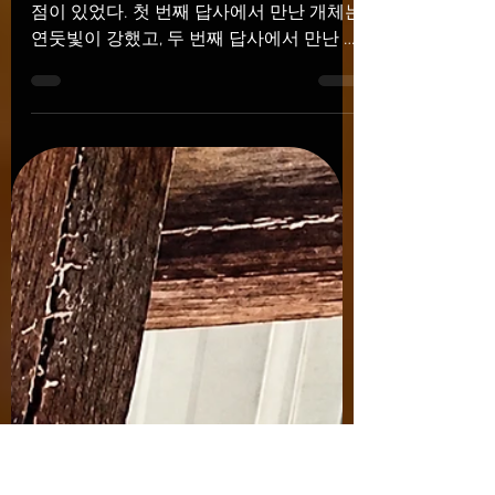
7월 29일
1분 분량
몸통 옆 부분만 하늘색
인 청개구리
이전 답사와 이번 답사에서 조금 특이한 지
점이 있었다. 첫 번째 답사에서 만난 개체는
연둣빛이 강했고, 두 번째 답사에서 만난 개
체는 몸통 옆구리와 뒷다리가 이어지는 부
위에 하늘색이 나타나 있었다. 옆구리만 하
늘색인 청개구리 두 개체 모두 흔히 보아온
청개구리와는 색감이 다소 달랐다. 원래 청
개구리는 미세한 무늬가 나타나는 개체도
있고, 거의 나타나지 않는 개체도 있다. 이
러한 체색과 무늬의 차이는 지역과 주변 환
경에 따라 다르게 나타날 수 있다. 한참 동
안 촬영을 이어가다 마칠 즈음, 멀리서 개구
리 울음소리가 들려왔다. 주변에 울려 퍼지