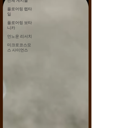
전체 게시물
플로어링 렙타
일
플로어링 보타
니카
언노운 리서치
미크로코스모
스 사이언스