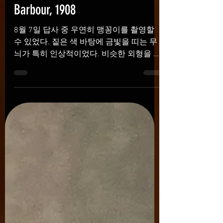
맹꽁이 - Kaloula borealis
Barbour, 1908
8월 7일 답사 중 우연히 맹꽁이를 촬영할
수 있었다. 짙은 색 바탕에 금빛을 띠는 무
늬가 특히 인상적이었다. 비슷한 외형을 가
진 근연종은 태국에서도 볼 수 있는데, 국내
에서는 흔히 ‘츄비프록’(Banded bullfrog)이
라는 이름으로 유통되는 종이 대표적이다.
아무튼 이날 맹꽁이를 만난 것은 정말 운이
좋았다. 주 서식지가 아닌 곳에서는 관찰하
기가 상당히 어렵고, 번식기가 지나면 다시
땅속이나 은신처로 들어가 모습을 거의 드
러내지 않기 때문이다. 특히 비가 오는 시기
에 잠깐 지상 활동이 활발해지는 경우가 많
다. 이날은 비도 오지 않았고 여름의 마지막
달인 만큼 조금 늦은 감은 있지만 촬영에 성