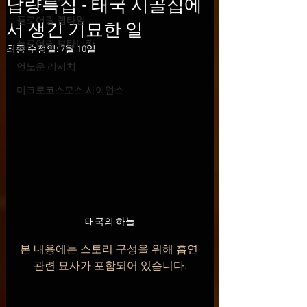
납량특집 - 태국 시골집에
플로어링 렙타일
서 생긴 기묘한 일
플로어링 보타니카
최종 수정일:
7월 10일
언노운 리서치
미크로코스모스 사이언스
태국의 하늘
본 내용에는 스토리 구성을 위해 흡연 
관련 묘사가 포함되어 있습니다.