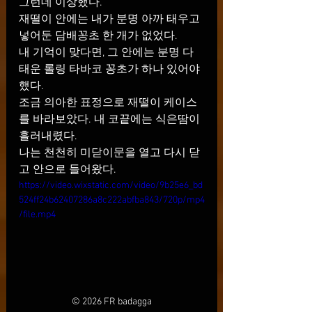
그런데 이상했다.
재떨이 안에는 내가 분명 아까 태우고 
넣어둔 담배꽁초 한 개가 없었다.
내 기억이 맞다면, 그 안에는 분명 다 
태운 롤링 타바코 꽁초가 하나 있어야 
했다.
조금 의아한 표정으로 재떨이 케이스
를 바라보았다. 내 코끝에는 식은땀이 
흘러내렸다.
나는 천천히 미닫이문을 열고 다시 닫
고 안으로 들어왔다.
https://video.wixstatic.com/video/9b25e6_bd
524ff24b62407286a8c222abfba843/720p/mp4
/file.mp4
© 2026 FR badagga